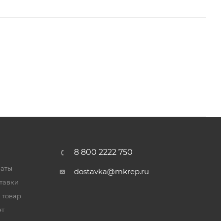
8 800 2222 750
латы
dostavka@mkrep.ru
тавки
 товар
ет