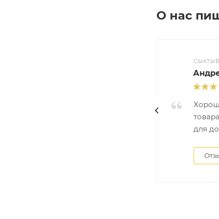
О нас пи
СЫКТЫВ
Андр
Хорош
товара
для д
Отз