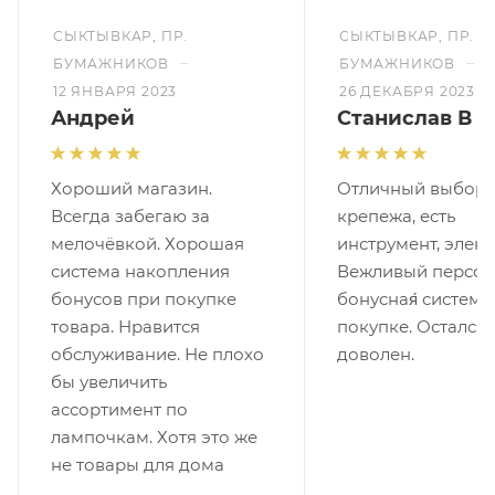
СЫКТЫВКАР, ПР.
СЫКТЫВКАР, ПР.
–
–
БУМАЖНИКОВ
БУМАЖНИКОВ
12 ЯНВАРЯ 2023
26 ДЕКАБРЯ 2023
Андрей
Станислав В
Хороший магазин.
Отличный выбор
Всегда забегаю за
крепежа, есть
мелочёвкой. Хорошая
инструмент, элект
система накопления
Вежливый персон
бонусов при покупке
бонусная́ система
товара. Нравится
покупке. Остался
обслуживание. Не плохо
доволен.
бы увеличить
ассортимент по
лампочкам. Хотя это же
не товары для дома