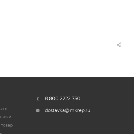
8 800 2222 750
латы
dostavka@mkrep.ru
тавки
 товар
ет