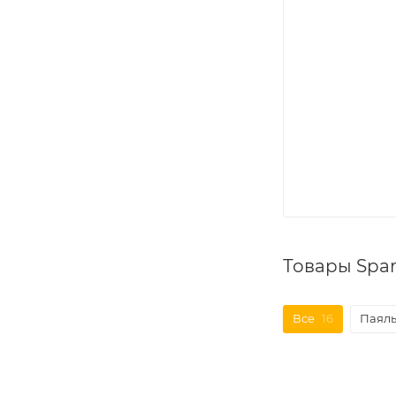
Товары Spar
Все
16
Паяль