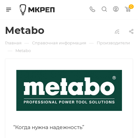
0
Metabo
—
—
Главная
Справочная информация
Производители
—
Metabo
“Когда нужна надежность”