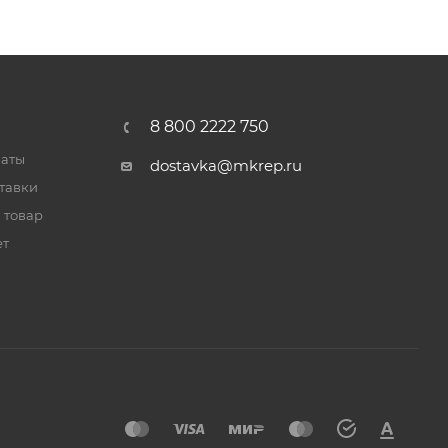
8 800 2222 750
латы
dostavka@mkrep.ru
тавки
 товар
ет