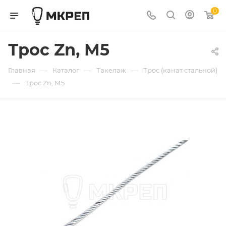
0
Трос Zn, М5
—
—
—
Главная
Каталог
Такелаж
Трос (канат стальной)
—
Трос Zn, М5