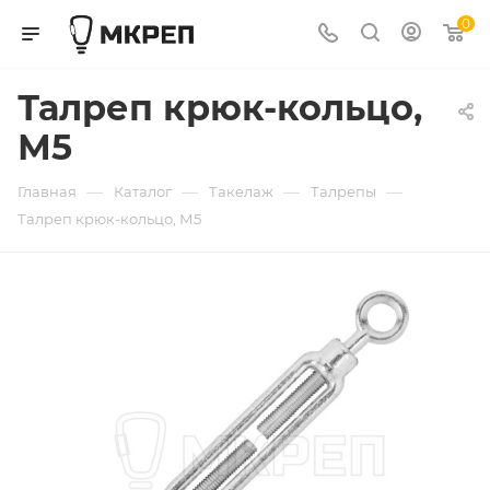
0
Талреп крюк-кольцо,
М5
—
—
—
—
Главная
Каталог
Такелаж
Талрепы
Талреп крюк-кольцо, М5