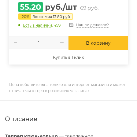
55.20
руб.
/шт
69
руб.
-
20
%
Экономия
13.80
руб.
Нашли дешевле?
Есть в наличии
: 499
В корзину
Купить в 1 клик
Цена действительна только для интернет-магазина и может
отличаться от цен в розничных магазинах
Описание
Талреп крюк-кольцо
— такелажное