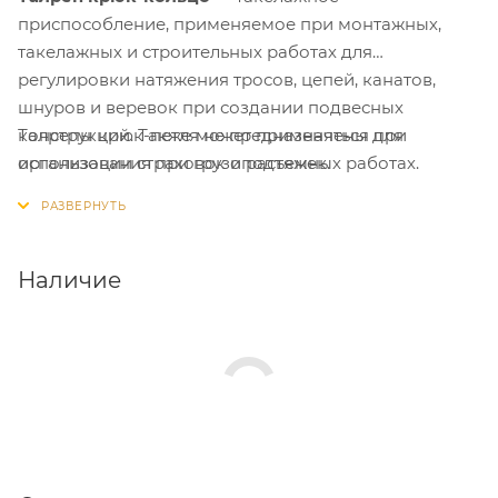
приспособление, применяемое при монтажных,
такелажных и строительных работах для
регулировки натяжения тросов, цепей, канатов,
шнуров и веревок при создании подвесных
Талрепы крюк-петля не предназначены для
конструкций. Также может применяться при
использования при грузоподъемных работах.
организации страховок и растяжек.
Наличие