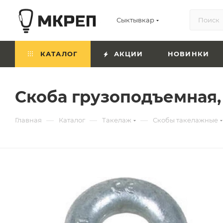
Сыктывкар
КАТАЛОГ
АКЦИИ
НОВИНКИ
Скоба грузоподъемная, 
—
—
—
Главная
Каталог
Такелаж
Скобы такелажные