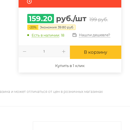
159.20
руб.
/шт
199
руб.
-
20
%
Экономия
39.80
руб.
Нашли дешевле?
Есть в наличии
: 18
В корзину
Купить в 1 клик
азина и может отличаться от цен в розничных магазинах