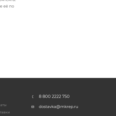
е её по
8 800 2222 750
латы
dostavka@mkrep.ru
тавки