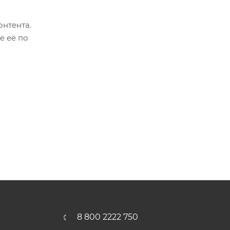
онтента.
е её по
8 800 2222 750