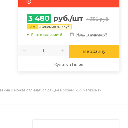
3 480
руб.
/шт
4 350
руб.
-
20
%
Экономия
870
руб.
Нашли дешевле?
Есть в наличии
: 6
В корзину
Купить в 1 клик
азина и может отличаться от цен в розничных магазинах