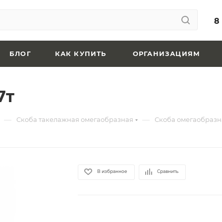
8
БЛОГ
КАК КУПИТЬ
ОРГАНИЗАЦИЯМ
7т
—
—
Скоба такелажная омегаобразная
Скоба омегаобразна
В избранное
Сравнить