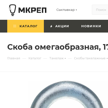
Сыктывкар
КАТАЛОГ
АКЦИИ
НОВИНКИ
Скоба омегаобразная, 1
—
—
—
Главная
Каталог
Такелаж
Скобы такелажные