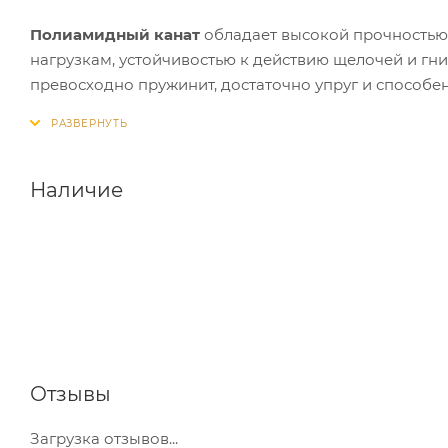
Полиамидный канат
обладает высокой прочностью
нагрузкам, устойчивостью к действию щелочей и гни
превосходно пружинит, достаточно упруг и способ
окружающей среды. Предназначен для буксировочн
спасательного снаряжения, монтажных поясов.
Наличие
Отзывы
Загрузка отзывов...