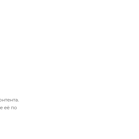
онтента.
е её по