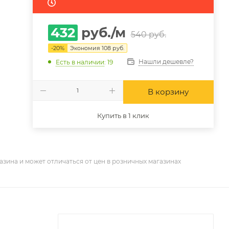
432
руб.
/м
540
руб.
-
20
%
Экономия
108
руб.
Нашли дешевле?
Есть в наличии
: 19
В корзину
Купить в 1 клик
азина и может отличаться от цен в розничных магазинах