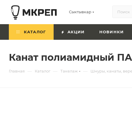
Сыктывкар
КАТАЛОГ
АКЦИИ
НОВИНКИ
Канат полиамидный ПА
—
—
—
Главная
Каталог
Такелаж
Шнуры, канаты, вер