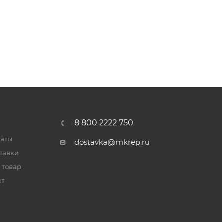
8 800 2222 750
латы
dostavka@mkrep.ru
тавки
 товар
ет