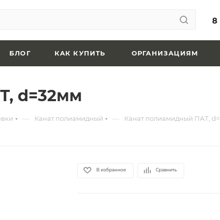
8
БЛОГ
КАК КУПИТЬ
ОРГАНИЗАЦИЯМ
Т, d=32мм
—
—
евки
Канат полиамидный
Канат полиамидный ПАТ, d
В избранное
Сравнить