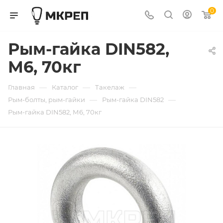
0
Рым-гайка DIN582,
М6, 70кг
—
—
—
Главная
Каталог
Такелаж
—
—
Рым-болты, рым-гайки
Рым-гайка DIN582
Рым-гайка DIN582, М6, 70кг