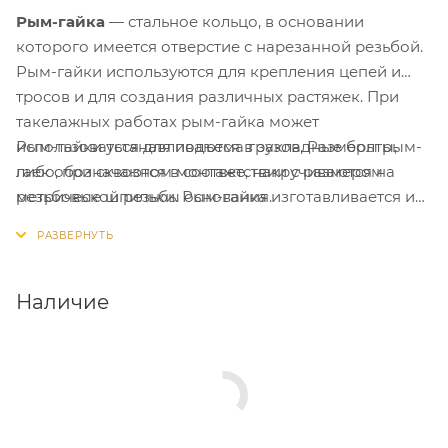
Рым-гайка
— стальное кольцо, в основании
которого имеется отверстие с нарезанной резьбой.
Рым-гайки используются для крепления цепей и
тросов и для создания различных растяжек. При
такелажных работах рым-гайка может
Рым-гайки устанавливаются в закладные болты,
использоваться для подъема грузов. Размеры рым-
либо, при сквозном монтаже, накручиваются на
гаек обозначаются в соответствии с размером
резьбовые шпильки. Рым-гайка изготавливается из
метрической резьбы основания.
углеродистой стали. После производства деталь
проходит оцинковку.
Наличие