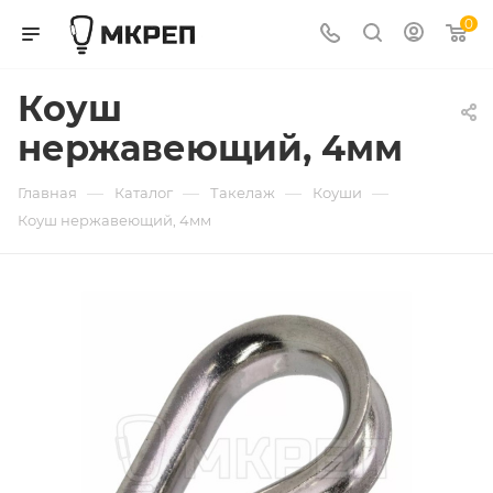
0
Коуш
нержавеющий, 4мм
—
—
—
—
Главная
Каталог
Такелаж
Коуши
Коуш нержавеющий, 4мм