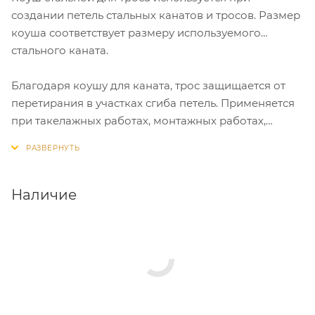
создании петель стальных канатов и тросов. Размер
коуша соответствует размеру используемого
стального каната.
Благодаря коушу для каната, трос защищается от
перетирания в участках сгиба петель. Применяется
при такелажных работах, монтажных работах,
креплении к канату крюков, монтажных блоков.
Наличие