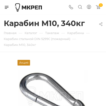
0
Карабин М10, 340кг
—
—
—
—
Главная
Каталог
Такелаж
Карабины
—
Карабин стальной DIN 5299C (пожарный)
Карабин М10, 340кг
Акция