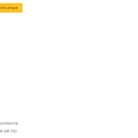
вить отзыв
онтента.
е её по