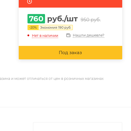
760
руб.
/шт
950
руб.
-
20
%
Экономия
190
руб.
Нашли дешевле?
Нет в наличии
Под заказ
азина и может отличаться от цен в розничных магазинах