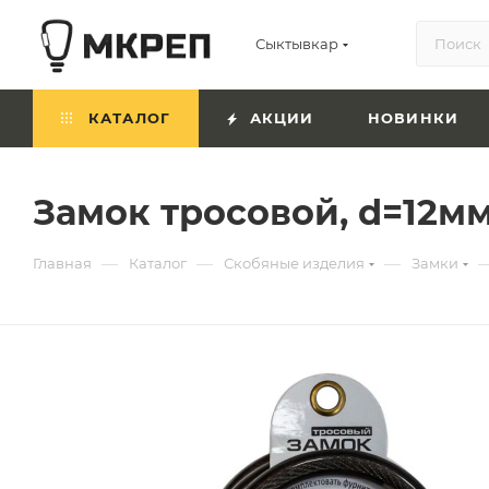
Сыктывкар
КАТАЛОГ
АКЦИИ
НОВИНКИ
Замок тросовой, d=12м
—
—
—
Главная
Каталог
Скобяные изделия
Замки