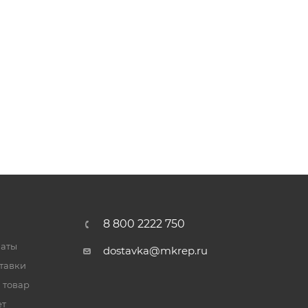
8 800 2222 750
латы
dostavka@mkrep.ru
тавки
 товар
ет