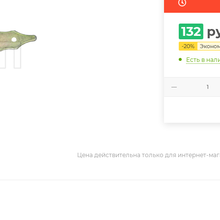
132
ру
-
20
%
Эконо
Есть в нал
Цена действительна только для интернет-маг