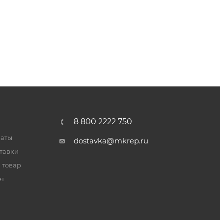
8 800 2222 750
латы
dostavka@mkrep.ru
тавки
 товар
ет