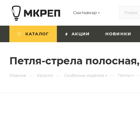
Сыктывкар
КАТАЛОГ
АКЦИИ
НОВИНКИ
Петля-стрела полосная,
—
—
—
Главная
Каталог
Скобяные изделия
Петли