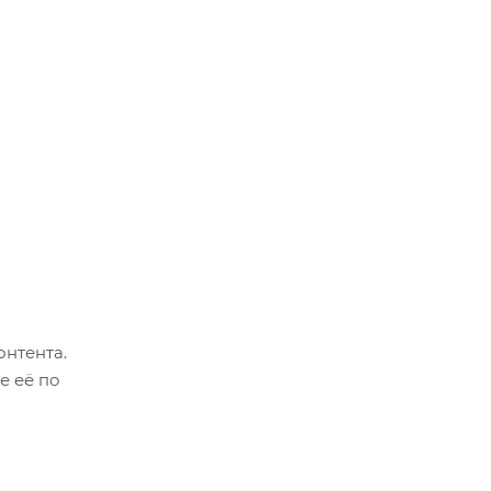
онтента.
е её по