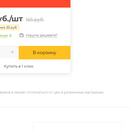
б.
/шт
165
руб.
мия
33
руб.
Нашли дешевле?
ичии
: 6
В корзину
Купить в 1 клик
азина и может отличаться от цен в розничных магазинах