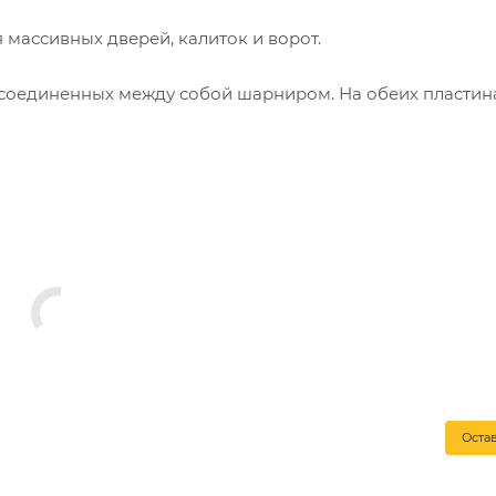
массивных дверей, калиток и ворот.
, соединенных между собой шарниром. На обеих пластин
линенная пластина крепится непосредственно к дверном
Оста