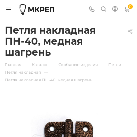
0
Петля накладная
ПН-40, медная
шагрень
—
—
—
—
Главная
Каталог
Скобяные изделия
Петли
—
Петля накладная
Петля накладная ПН-40, медная шагрень