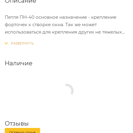
Описание
Петля ПН-40 основное назначение - крепление
форточек к створке окна. Так же может
использоваться для крепления других не тяжелых
элементов в строительстве. Петля Пн-40
универсальная ( т.е. не имеет правой и левой
стороны) и не разъёмная.
Наличие
Отзывы
Оставить отзыв