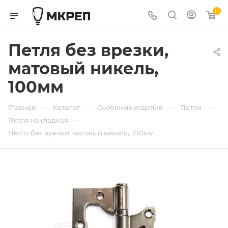
0
Петля без врезки,
матовый никель,
100мм
—
—
—
—
Главная
Каталог
Скобяные изделия
Петли
—
Петля накладная
Петля без врезки, матовый никель, 100мм