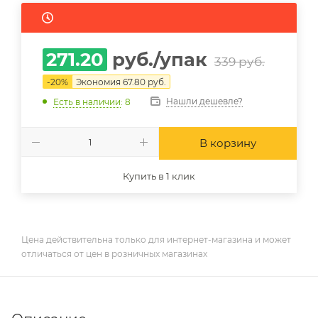
271.20
руб.
/упак
339
руб.
-
20
%
Экономия
67.80
руб.
Нашли дешевле?
Есть в наличии
: 8
В корзину
Купить в 1 клик
Цена действительна только для интернет-магазина и может
отличаться от цен в розничных магазинах