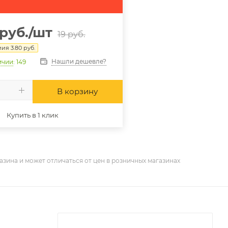
руб.
/шт
19
руб.
мия
3.80
руб.
Нашли дешевле?
ичии
: 149
В корзину
Купить в 1 клик
азина и может отличаться от цен в розничных магазинах