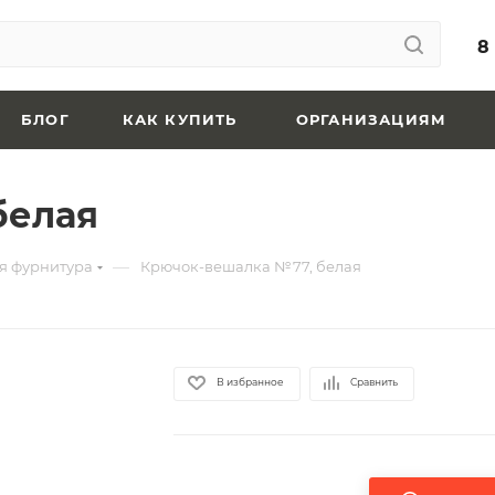
8
БЛОГ
КАК КУПИТЬ
ОРГАНИЗАЦИЯМ
белая
—
я фурнитура
Крючок-вешалка №77, белая
В избранное
Сравнить