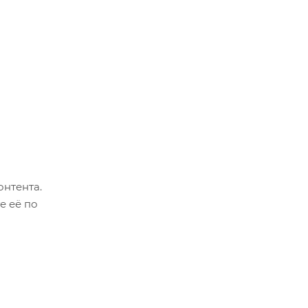
онтента.
е её по