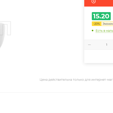
15.20
-
20
%
Эконо
Есть в нал
Цена действительна только для интернет-маг