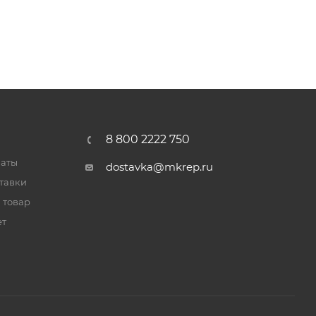
8 800 2222 750
латы
dostavka@mkrep.ru
тавки
 товар
ет