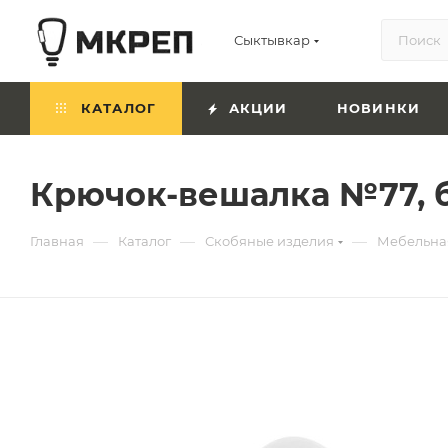
Сыктывкар
КАТАЛОГ
АКЦИИ
НОВИНКИ
Крючок-вешалка №77, 
—
—
—
Главная
Каталог
Скобяные изделия
Мебельна