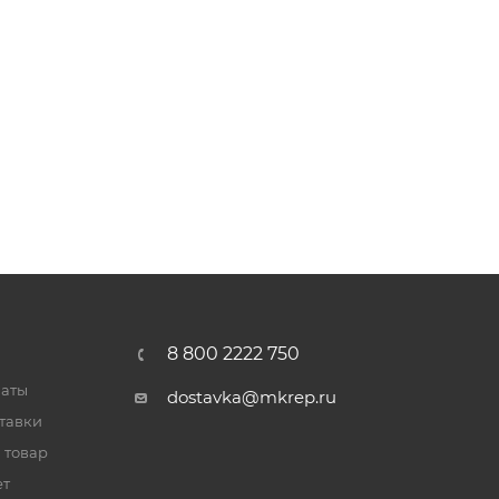
8 800 2222 750
латы
dostavka@mkrep.ru
тавки
 товар
ет