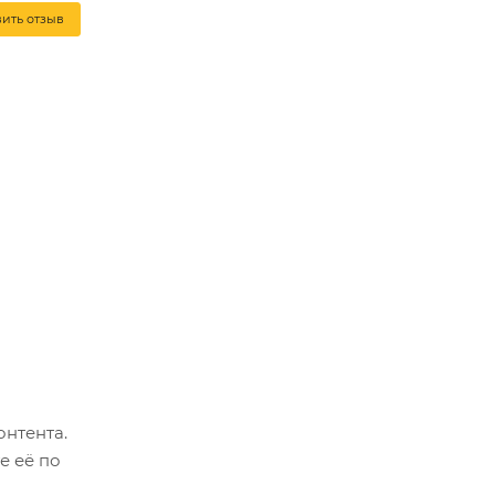
вить отзыв
онтента.
е её по