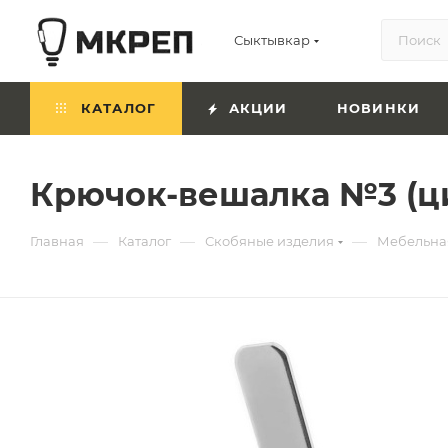
Сыктывкар
КАТАЛОГ
АКЦИИ
НОВИНКИ
Крючок-вешалка №3 (ц
—
—
—
Главная
Каталог
Скобяные изделия
Мебельна