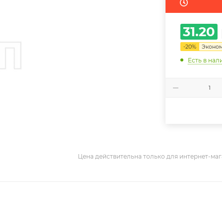
31.20
-
20
%
Эконо
Есть в нал
Цена действительна только для интернет-маг