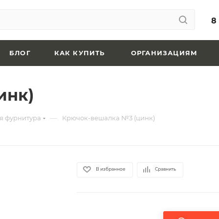
8
БЛОГ
КАК КУПИТЬ
ОРГАНИЗАЦИЯМ
инк)
—
я фурнитура
Крючок-вешалка №3 (цинк)
В избранное
Сравнить