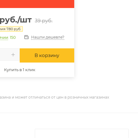
руб.
/шт
39
руб.
мия
7.80
руб.
Нашли дешевле?
ичии
: 150
В корзину
Купить в 1 клик
азина и может отличаться от цен в розничных магазинах