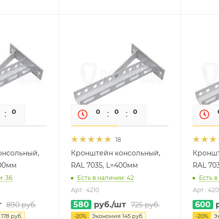
0
0
0
0
0
0
18
онсольный,
Кронштейн консольный,
Кроншт
600мм
RAL 7035, L=400мм
RAL 70
: 36
Есть в наличии: 42
Есть в
Арт.: 4210
Арт.: 42
т
580
руб.
/шт
600
р
890
руб.
725
руб.
я
178
руб.
-
20
%
Экономия
145
руб.
-
20
%
Э