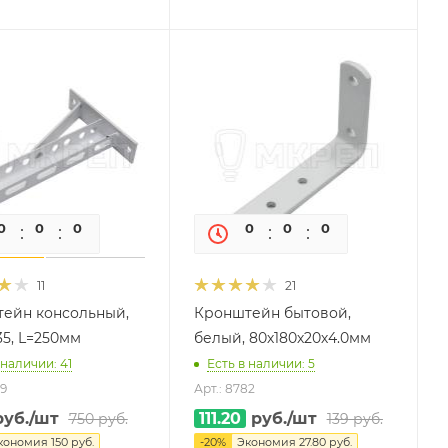
0
0
0
0
0
0
0
0
11
21
ейн консольный,
Кронштейн бытовой,
35, L=250мм
белый, 80х180х20х4.0мм
 наличии: 41
Есть в наличии: 5
09
Арт.: 8782
уб.
/шт
111.20
руб.
/шт
750
руб.
139
руб.
кономия
150
руб.
-
20
%
Экономия
27.80
руб.