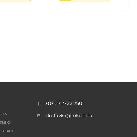
8 800 2222 750
латы
dostavka@mkrep.ru
тавки
 товар