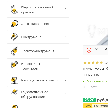
Перфорированный
крепеж
Электрика и свет
Инструмент
0
0
Электроинструмент
3
Бензопилы и
триммеры
Кронштейн, б
100х75мм
Расходные материалы
Есть в наличии
Арт.: 6674
Грузоподъемное
оборудование
23.20
руб.
/
-
20
%
Экономи