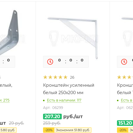
0
0
0
0
0
0
3
26
елый,
Кронштейн усиленный
Кронш
белый 250х200 мм
белый 
: 275
Есть в наличии: 117
Есть в
Арт.: 06299
Арт.: 06
207.20
руб.
/шт
шт
151.20
29
руб.
259
руб.
я
5.80
руб.
-
20
%
Экономия
51.80
руб.
-
20
%
Э