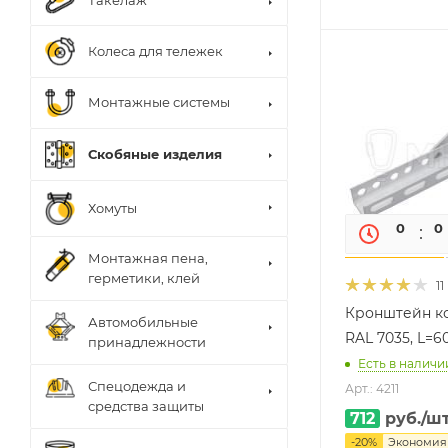
Такелаж
Колеса для тележек
Монтажные системы
Скобяные изделия
Хомуты
0
0
Монтажная пена,
герметики, клей
11
Кронштейн к
Автомобильные
RAL 7035, L=
принадлежности
Есть в наличии
Спецодежда и
Арт.: 4211
средства защиты
712
руб.
/ш
-
20
%
Экономи