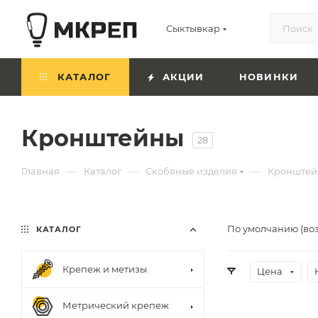
Сыктывкар
КАТАЛОГ
АКЦИИ
НОВИНКИ
Кронштейны
28
—
—
—
Главная
Каталог
Скобяные изделия
Кронште
По умолчанию (во
КАТАЛОГ
Крепеж и метизы
Цена
Метрический крепеж