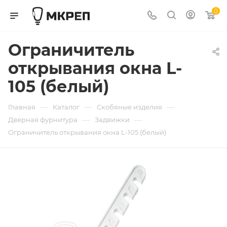
0
Ограничитель
открывания окна L-
105 (белый)
—
—
—
Главная
Каталог
Скобяные изделия
—
—
Дверная фурнитура
Задвижки
Ограничитель открывания окна L-105 (белый)