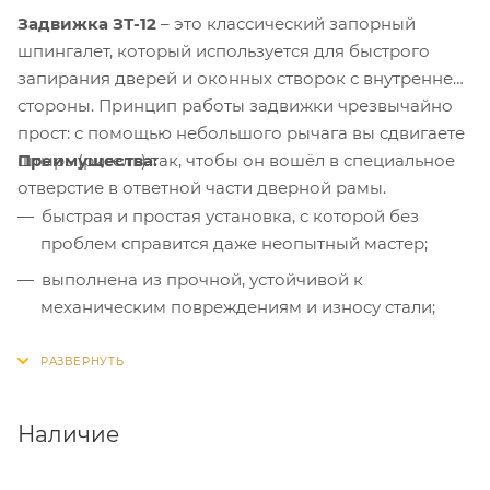
Задвижка ЗТ-12
– это классический запорный
шпингалет, который используется для быстрого
запирания дверей и оконных створок с внутренней
стороны. Принцип работы задвижки чрезвычайно
прост: с помощью небольшого рычага вы сдвигаете
Преимущества:
штырь (ригель) так, чтобы он вошёл в специальное
отверстие в ответной части дверной рамы.
быстрая и простая установка, с которой без
проблем справится даже неопытный мастер;
выполнена из прочной, устойчивой к
механическим повреждениям и износу стали;
оцинкованное покрытие оберегает изделие от
коррозии;
долгий срок службы.
Наличие