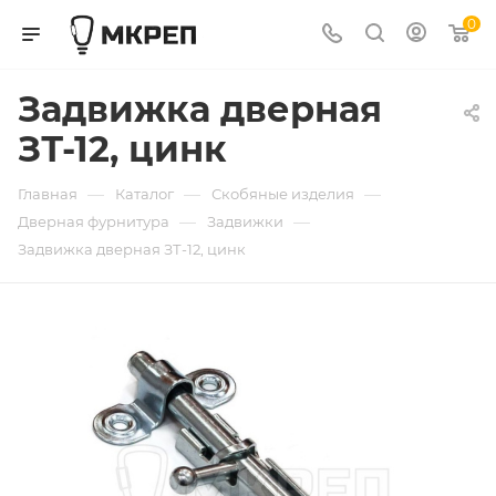
0
Задвижка дверная
ЗТ-12, цинк
—
—
—
Главная
Каталог
Скобяные изделия
—
—
Дверная фурнитура
Задвижки
Задвижка дверная ЗТ-12, цинк