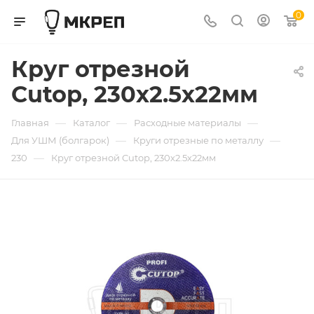
0
Круг отрезной
Cutop, 230х2.5х22мм
—
—
—
Главная
Каталог
Расходные материалы
—
—
Для УШМ (болгарок)
Круги отрезные по металлу
—
230
Круг отрезной Cutop, 230х2.5х22мм