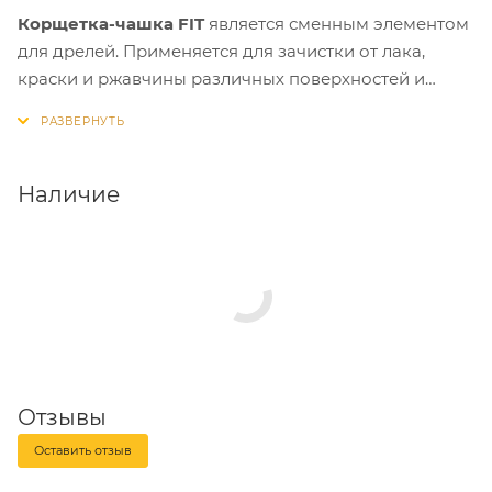
Корщетка-чашка FIT
является сменным элементом
для дрелей. Применяется для зачистки от лака,
краски и ржавчины различных поверхностей и
изделий. Рабочая часть состоит из стальной
волнистой проволоки с латунным покрытием.
Наличие
Отзывы
Оставить отзыв