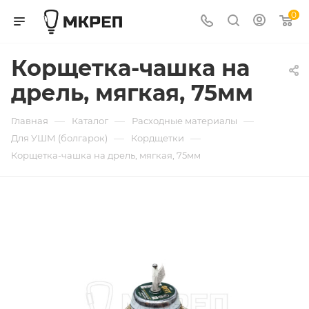
0
Корщетка-чашка на
дрель, мягкая, 75мм
—
—
—
Главная
Каталог
Расходные материалы
—
—
Для УШМ (болгарок)
Кордщетки
Корщетка-чашка на дрель, мягкая, 75мм