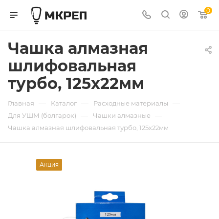
0
Чашка алмазная
шлифовальная
турбо, 125x22мм
—
—
—
Главная
Каталог
Расходные материалы
—
—
Для УШМ (болгарок)
Чашки алмазные
Чашка алмазная шлифовальная турбо, 125x22мм
Акция