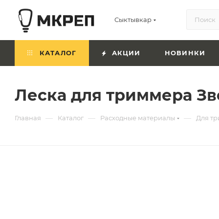
Сыктывкар
КАТАЛОГ
АКЦИИ
НОВИНКИ
Леска для триммера Зве
—
—
—
Главная
Каталог
Расходные материалы
Для т