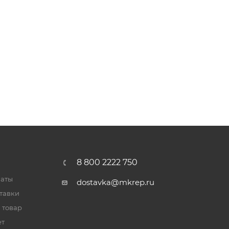
8 800 2222 750
латы
dostavka@mkrep.ru
тавки
 товар
ет