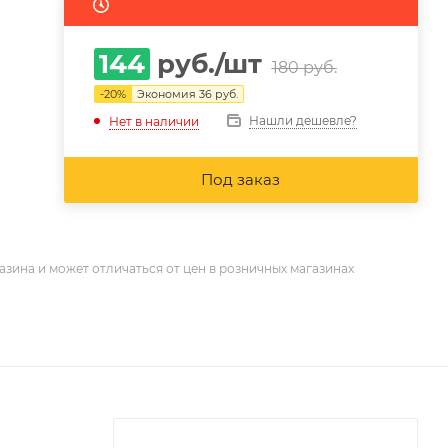
144
руб.
/шт
180
руб.
-
20
%
Экономия
36
руб.
Нашли дешевле?
Нет в наличии
Под заказ
азина и может отличаться от цен в розничных магазинах