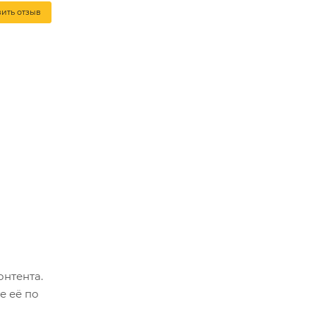
вить отзыв
онтента.
е её по