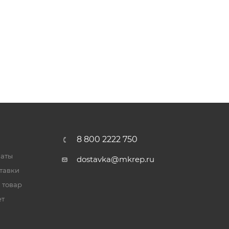
8 800 2222 750
латы
dostavka@mkrep.ru
тавки
 товар
ет