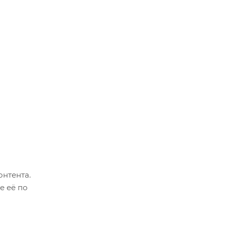
онтента.
е её по