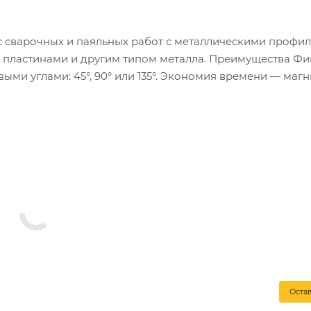
 сварочных и паяльных работ с металлическими профил
, пластинами и другим типом металла. Преимущества Фи
ми углами: 45°, 90° или 135°. Экономия времени — магн
онструкций без особых усилий оператора. Износостойки
ия фиксатора его стенки не деформируются и сохраняют
 после использования фиксатора достаточно смахнуть с 
Оста