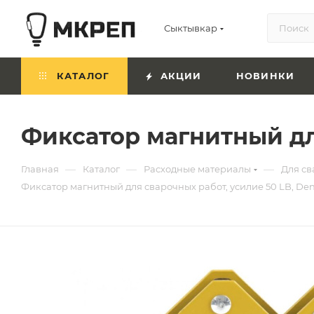
Сыктывкар
КАТАЛОГ
АКЦИИ
НОВИНКИ
Фиксатор магнитный для
—
—
—
Главная
Каталог
Расходные материалы
Для св
Фиксатор магнитный для сварочных работ, усилие 50 LB, Den