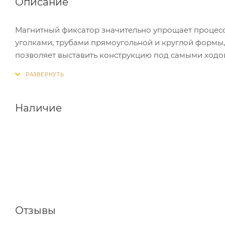
Описание
Магнитный фиксатор значительно упрощает процесс
уголками, трубами прямоугольной и круглой формы
позволяет выставить конструкцию под самыми ходовы
обеспечивает эффективную сварку металлических к
обеспечивает долгий срок службы — в случае паден
сборки деталей. Простое и быстрое обслуживание —
налет щеткой.
Наличие
Отзывы