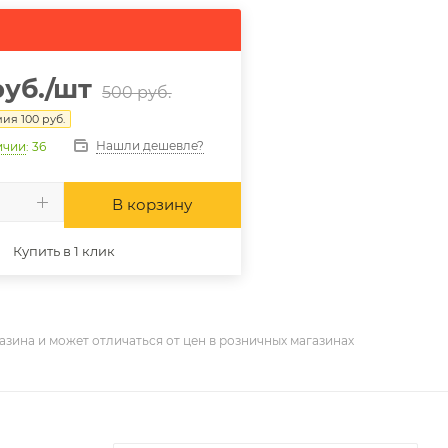
уб.
/шт
500
руб.
мия
100
руб.
Нашли дешевле?
ичии
: 36
В корзину
Купить в 1 клик
азина и может отличаться от цен в розничных магазинах