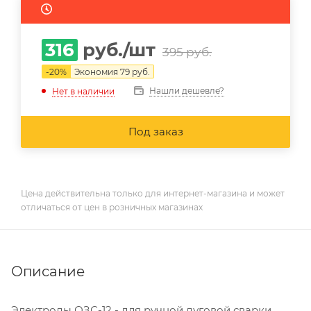
316
руб.
/шт
395
руб.
-
20
%
Экономия
79
руб.
Нашли дешевле?
Нет в наличии
Под заказ
Цена действительна только для интернет-магазина и может
отличаться от цен в розничных магазинах
Описание
Электроды ОЗС-12 - для ручной дуговой сварки