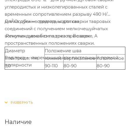
углеродистых и низколегированных сталей с
временным сопротивлением разрыву 490 Н/
2
мм
Длина дуги — средняя, короткая
.Особенно пригодны для сварки тавровых
соединений с получением мелкочешуйчатых
вогнутых швов без подрезов. Во всех
Рекомендуемая сила тока при сварке, А
пространственных положениях сварки.
Диаметр
Положение шва
Род тока — переменный или постоянный прямой
электрода, мм
нижнее
вертикальное
потолочное
полярности
3,0
90-110
80-90
80-90
Наличие