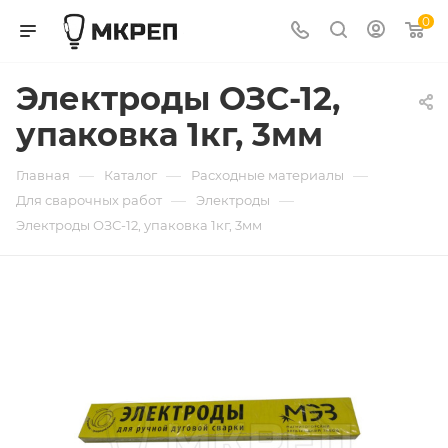
0
Электроды ОЗС-12,
упаковка 1кг, 3мм
—
—
—
Главная
Каталог
Расходные материалы
—
—
Для сварочных работ
Электроды
Электроды ОЗС-12, упаковка 1кг, 3мм