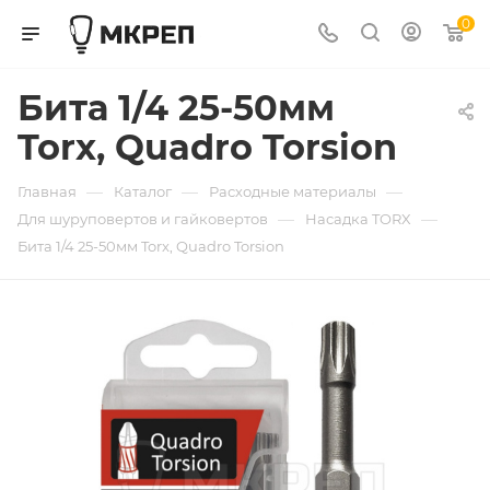
0
Бита 1/4 25-50мм
Torx, Quadro Torsion
—
—
—
Главная
Каталог
Расходные материалы
—
—
Для шуруповертов и гайковертов
Насадка TORX
Бита 1/4 25-50мм Torx, Quadro Torsion