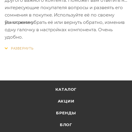
другого важного контента. Поможет вам ответить на
интересующие покупателя вопросы и развеять его
сомнения в покупке. Используйте её по своему
Вы можете убрать её или вернуть обратно, изменив
усмотрению.
одну галочку в настройках компонента. Очень
удобно.
КАТАЛОГ
АКЦИИ
БРЕНДЫ
БЛОГ