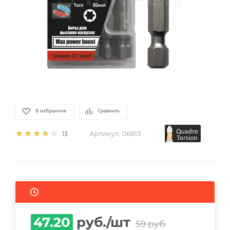
В избранное
Сравнить
Артикул:
06813
13
47.20
руб.
/шт
59
руб.