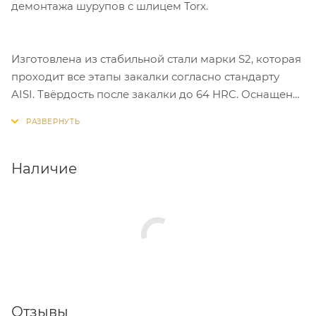
демонтажа шурупов с шлицем Torx.
Изготовлена из стабильной стали марки S2, которая
проходит все этапы закалки согласно стандарту
AISI. Твёрдость после закалки до 64 HRC. Оснащена
суженной шейкой, которая позволяет бите немного
скручиваться и пружинить обратно,
ликвидируя пики нагрузок, за счет чего
продлевается срок службы. Все биты намагничены.
Наличие
Отзывы