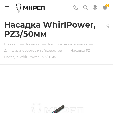
0
Насадка WhirlPower,
PZ3/50мм
—
—
—
Главная
Каталог
Расходные материалы
—
—
Для шуруповертов и гайковертов
Насадка РZ
Насадка WhirlPower, PZ3/50мм