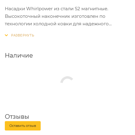
Насадки Whirlpower из стали S2 магнитные.
Высокоточный наконечник изготовлен по
технологии холодной ковки для надежного
крепления винта/шурупа. Запатентованый RSC
ребристый дизайн обеспечивает насадке
бесперебойную работу и предотвращает
повреждения крепежных деталей, увеличивая срок
Наличие
службы.
Отзывы
Оставить отзыв