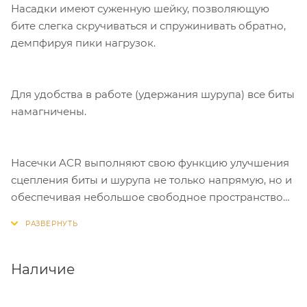
Насадки имеют суженную шейку, позволяющую
бите слегка скручиваться и спружинивать обратно,
демпфируя пики нагрузок.
Для удобства в работе (удержания шурупа) все биты
намагничены.
Насечки ACR выполняют свою функцию улучшения
сцепления биты и шурупа не только напрямую, но и
обеспечивая небольшое свободное пространство
для примагниченных частиц металлической пыли
между битой и шурупом, не давая этой пыли
ухудшать качество сцепления биты и шурупа, пока
эта пыль ещё не была целенаправленно удалена.
Наличие