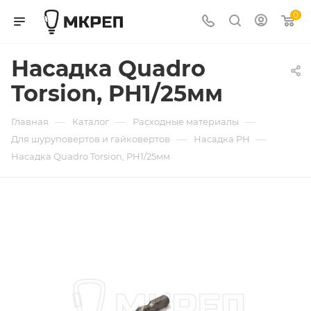
0
Насадка Quadro
Torsion, PH1/25мм
—
—
—
Главная
Каталог
Расходные материалы
—
—
Для шуруповертов и гайковертов
Насадка РН
Насадка Quadro Torsion, PH1/25мм