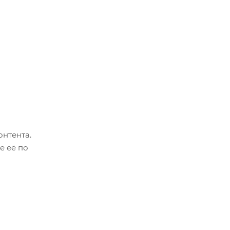
онтента.
е её по