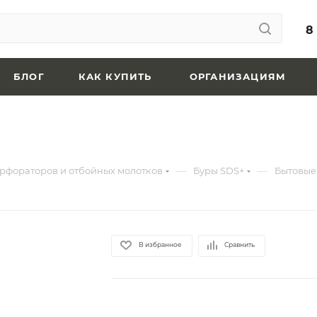
8
БЛОГ
КАК КУПИТЬ
ОРГАНИЗАЦИЯМ
—
—
рфораторов и отбойных молотков
Буры SDS+
Бытовые
В избранное
Сравнить