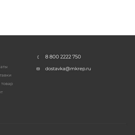
8 800 2222 750
латы
dostavka@mkrep.ru
тавки
 товар
ет