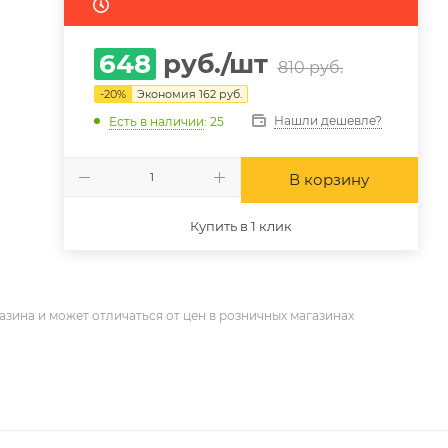
648
руб.
/шт
810
руб.
-
20
%
Экономия
162
руб.
Нашли дешевле?
Есть в наличии
: 25
В корзину
Купить в 1 клик
азина и может отличаться от цен в розничных магазинах