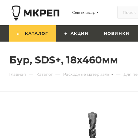
Сыктывкар
КАТАЛОГ
АКЦИИ
НОВИНКИ
Бур, SDS+, 18х460мм
—
—
—
Главная
Каталог
Расходные материалы
Для пе