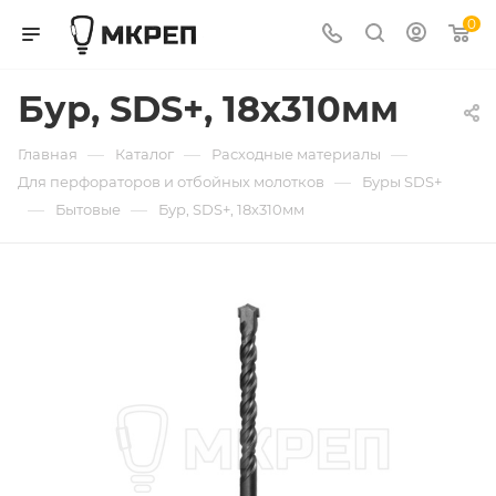
0
Бур, SDS+, 18х310мм
—
—
—
Главная
Каталог
Расходные материалы
—
Для перфораторов и отбойных молотков
Буры SDS+
—
—
Бытовые
Бур, SDS+, 18х310мм