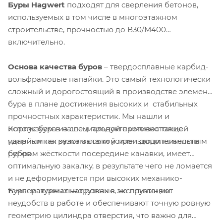
Буры
Hagwert
подходят для сверления бетонов,
используемых в том числе в многоэтажном
строительстве, прочностью до В30/М400
включительно.
Основа качества буров
– твердосплавные карбид-
вольфрамовые напайки. Это самый технологически
сложный и дорогостоящий в производстве элемент
бура в плане достижения высоких и стабильных
прочностных характеристик. Мы нашли и
Корпус бура из специальной противостоящей
используем в нашем продукте именно такие
ударным нагрузкам стали усилен дополнительным
напайки как залог высокой производительности
ребром жёсткости посередине канавки, имеет
буров.
оптимальную закалку, в результате чего не ломается
и не деформируется при высоких механико-
Буры максимально ровные, не причиняют
температурных нагрузках в эксплуатации.
неудобств в работе и обеспечивают точную ровную
геометрию цилиндра отверстия, что важно для