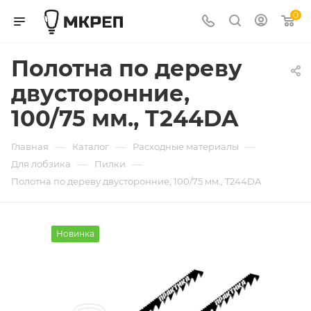
0
Полотна по дереву
двусторонние,
100/75 мм., T244DA
—
—
—
Главная
Каталог
Расходные материалы
—
—
Для лобзика
Пилки
Полотна по дереву двусторонние, 100/75 мм., T244DA
Новинка