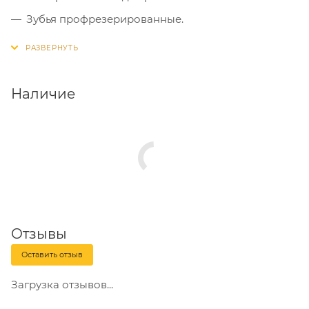
Зубья профрезерированные.
Такое пильное полотно предназначено для
тонких криволинейных пропилов.
Толщина реза - 1-3 мм.
Наличие
В комплекте 2 пилки, которые поставляются в
картонном конверте.
Отзывы
Оставить отзыв
Загрузка отзывов...