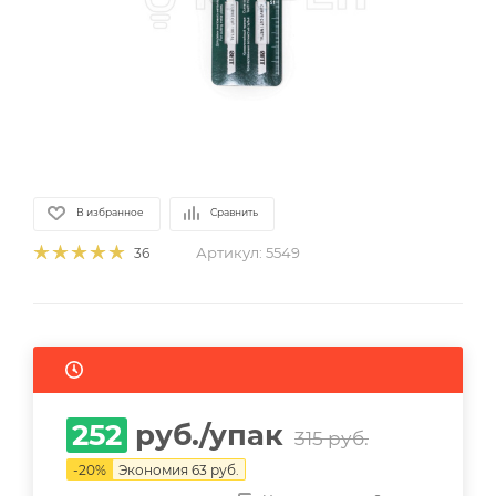
В избранное
Сравнить
Артикул:
5549
36
252
руб.
/упак
315
руб.
-
20
%
Экономия
63
руб.