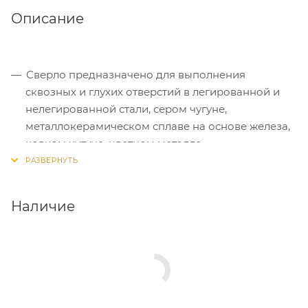
Описание
Сверло предназначено для выполнения
сквозных и глухих отверстий в легированной и
нелегированной стали, сером чугуне,
металлокерамическом сплаве на основе железа,
ковком чугуне, цветном металле.
Сверло изготовлено из
высокопроизводительной быстрорежущей стали.
Наличие
Угол режущей части 118 градусов.
Оснастка имеет цилиндрический хвостовик.
Работает в правом направлении.