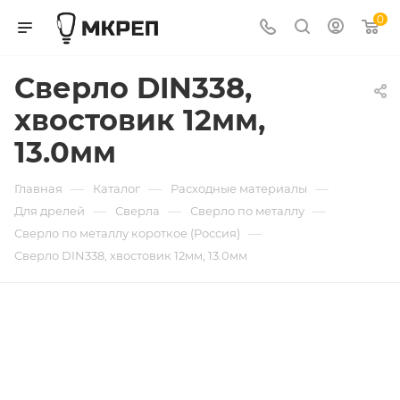
0
Сверло DIN338,
хвостовик 12мм,
13.0мм
—
—
—
Главная
Каталог
Расходные материалы
—
—
—
Для дрелей
Сверла
Сверло по металлу
—
Сверло по металлу короткое (Россия)
Сверло DIN338, хвостовик 12мм, 13.0мм