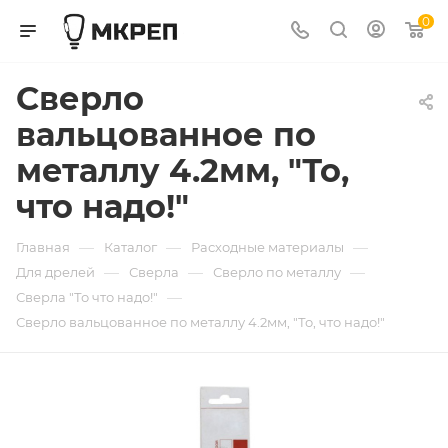
0
Сверло
вальцованное по
металлу 4.2мм, "То,
что надо!"
—
—
—
Главная
Каталог
Расходные материалы
—
—
—
Для дрелей
Сверла
Сверло по металлу
—
Сверла "То что надо!"
Сверло вальцованное по металлу 4.2мм, "То, что надо!"