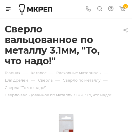
0
Сверло
вальцованное по
металлу 3.1мм, "То,
что надо!"
—
—
—
Главная
Каталог
Расходные материалы
—
—
—
Для дрелей
Сверла
Сверло по металлу
—
Сверла "То что надо!"
Сверло вальцованное по металлу 3.1мм, "То, что надо!"