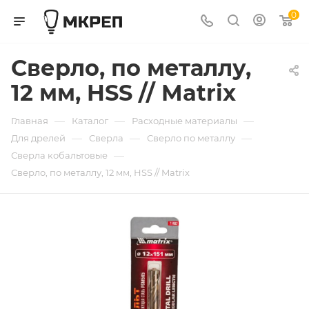
0
Сверло, по металлу,
12 мм, HSS // Matrix
—
—
—
Главная
Каталог
Расходные материалы
—
—
—
Для дрелей
Сверла
Сверло по металлу
—
Сверла кобальтовые
Сверло, по металлу, 12 мм, HSS // Matrix