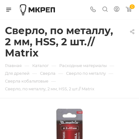
0
Сверло, по металлу,
2 мм, HSS, 2 шт.//
Matrix
—
—
—
Главная
Каталог
Расходные материалы
—
—
—
Для дрелей
Сверла
Сверло по металлу
—
Сверла кобальтовые
Сверло, по металлу, 2 мм, HSS, 2 шт.// Matrix