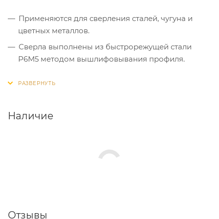
Применяются для сверления сталей, чугуна и
цветных металлов.
Сверла выполнены из быстрорежущей стали
Р6М5 методом вышлифовывания профиля.
Подточка поперечной кромки значительно
уменьшает осевое усилие при работе, а так же
позволяет производить засверливание без
предварительного накернивания.
Наличие
Сверла имеют твердость 59-62HRC.
Отзывы