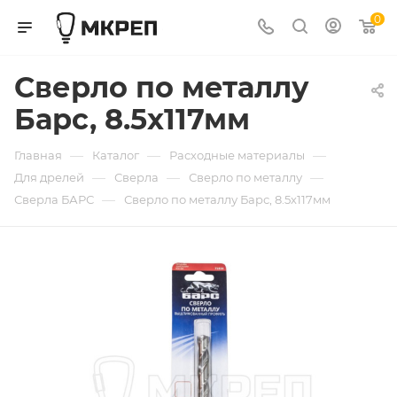
0
Сверло по металлу
Барс, 8.5х117мм
—
—
—
Главная
Каталог
Расходные материалы
—
—
—
Для дрелей
Сверла
Сверло по металлу
—
Сверла БАРС
Сверло по металлу Барс, 8.5х117мм