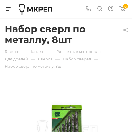
0
Набор сверл по
металлу, 8шт
—
—
—
Главная
Каталог
Расходные материалы
—
—
—
Для дрелей
Сверла
Набор сверел
Набор сверл по металлу, 8шт