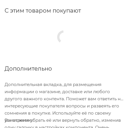
Твердость режущих кромок 62–65 HRc.
С этим товаром покупают
Угол заточки 118 градусов.
Изготовлены методом проката.
Упакованы в пластиковый кейс.
Дополнительно
Дополнительная вкладка, для размещения
информации о магазине, доставке или любого
другого важного контента. Поможет вам ответить на
интересующие покупателя вопросы и развеять его
сомнения в покупке. Используйте её по своему
Вы можете убрать её или вернуть обратно, изменив
усмотрению.
одну галочку в настройках компонента. Очень