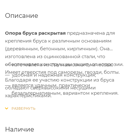
Описание
Опора бруса раскрытая
предназначена для
крепления бруса к различным основаниям
(деревянным, бетонным, кирпичным). Она
изготовлена из оцинкованной стали, что
обеспечивает конструкции защиту от коррозии.
изготовлена из стали высокого качества;
Имеет отверстия под саморезы, гвозди, болты.
удобная и надежная конструкция;
Благодаря ее участию конструкции из бруса
является удачным, практически
обладают сверхвысокими несущими
безальтернативным, вариантом крепления.
характеристиками.
Преимущества:
Наличие