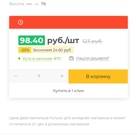
Высота, мм
—
76
98.40
руб.
/шт
123
руб.
-
20
%
Экономия
24.60
руб.
Нашли дешевле?
Есть в наличии
: 870
В корзину
Купить в 1 клик
Цена действительна только для интернет-магазина и может
отличаться от цен в розничных магазинах