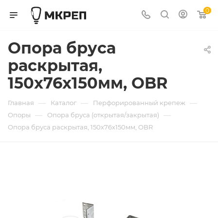
0
Опора бруса
раскрытая,
150х76х150мм, OBR
—
—
—
Главная
Каталог
Перфорированный крепеж
—
—
Опоры
Опора бруса (открытая/закрытая)
Опора бруса раскрытая, 150х76х150мм, OBR