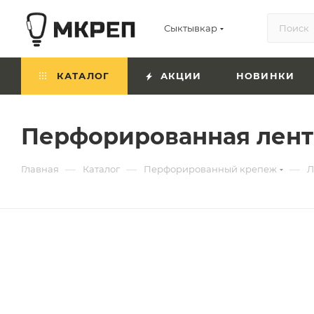
Сыктывкар
КАТАЛОГ
АКЦИИ
НОВИНКИ
Перфорированная лента 
—
—
—
Главная
Каталог
Перфорированный крепеж
Л