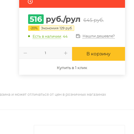
516
руб.
/рул
645
руб.
-
20
%
Экономия
129
руб.
Нашли дешевле?
Есть в наличии
: 44
В корзину
Купить в 1 клик
азина и может отличаться от цен в розничных магазинах