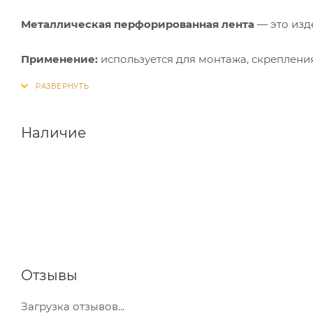
Металлическая перфорированная лента
— это изд
Применение:
используется для монтажа, скреплени
других инженерных систем, установке сантехническ
используется для увеличения нагрузки основных кр
Наличие
Отзывы
Загрузка отзывов...