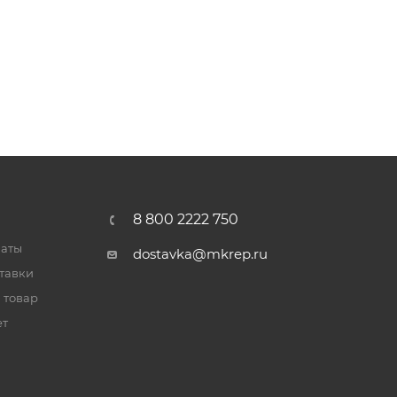
8 800 2222 750
латы
dostavka@mkrep.ru
тавки
 товар
ет