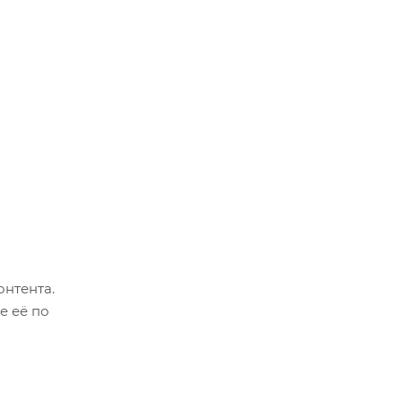
онтента.
е её по