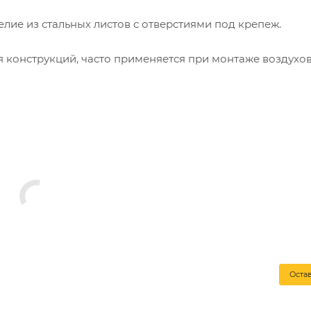
елие из стальных листов с отверстиями под крепеж.
я конструкций, часто применяется при монтаже воздухо
ого оборудования, тентов на автомобилях. Также перфол
еплений, упаковки оборудования.
Оста