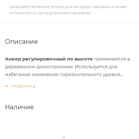
Цена действительна только для интернет-магазина и может
отличаться от цен в розничных магазинах
Описание
Анкер регулировочный по высоте
применяется в
деревянном домостроении. Используется для
избегания изменения горизонтального уровня
конструкции при неизбежной усадке дома. Как
правило ставится под основание колонн, или под
стропильную ногу на опорный брус и под балку (или
без нее, в зависимости от инженерного решения).
Наличие
Материал:
углеродистая сталь.
Покрытие:
горячеоцинкованное у пластин и