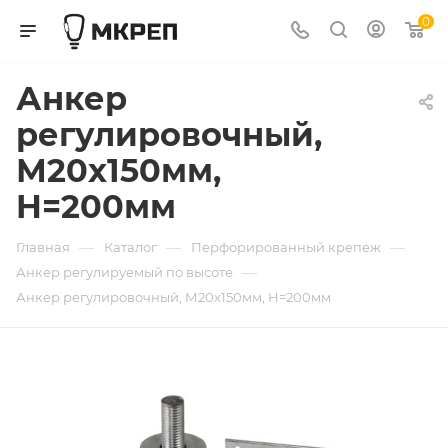
0
Анкер
регулировочный,
М20х150мм,
H=200мм
—
—
—
Главная
Каталог
Перфорированный крепеж
—
Анкер регулируемый по высоте
Анкер регулировочный, М20х150мм, H=200мм