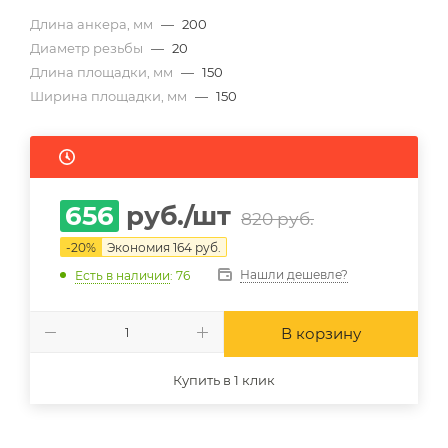
Длина анкера, мм
—
200
Диаметр резьбы
—
20
Длина площадки, мм
—
150
Ширина площадки, мм
—
150
656
руб.
/шт
820
руб.
-
20
%
Экономия
164
руб.
Нашли дешевле?
Есть в наличии
: 76
В корзину
Купить в 1 клик