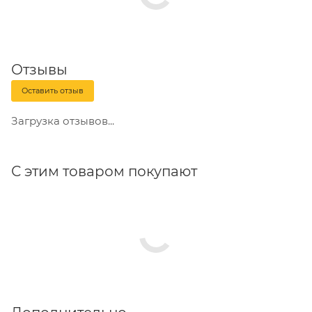
электрооцинкованное у резьбовой шпильки.
Другие названия:
анкер регулировочный по высоте
может называться — винтовая опора, строительный
Отзывы
домкрат, компенсатор усадки, регулировочный
Оставить отзыв
винт.
Загрузка отзывов...
С этим товаром покупают