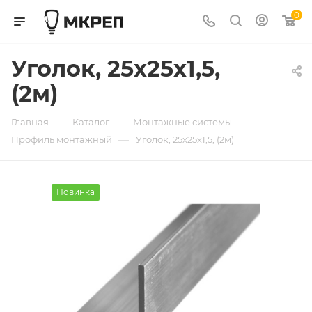
0
Уголок, 25х25х1,5,
(2м)
—
—
—
Главная
Каталог
Монтажные системы
—
Профиль монтажный
Уголок, 25х25х1,5, (2м)
Новинка