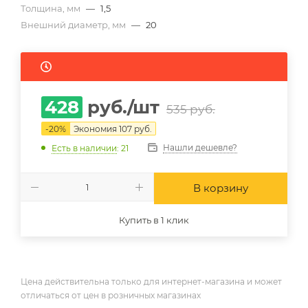
Толщина, мм
—
1,5
Внешний диаметр, мм
—
20
428
руб.
/шт
535
руб.
-
20
%
Экономия
107
руб.
Нашли дешевле?
Есть в наличии
: 21
В корзину
Купить в 1 клик
Цена действительна только для интернет-магазина и может
отличаться от цен в розничных магазинах