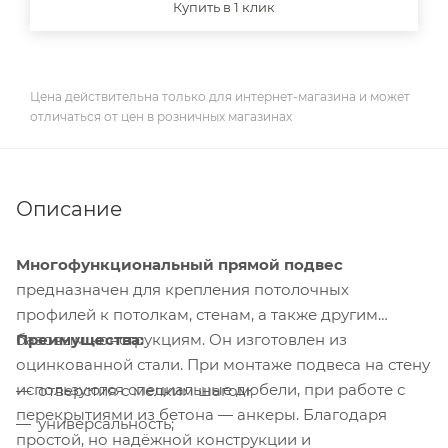
Купить в 1 клик
Цена действительна только для интернет-магазина и может
отличаться от цен в розничных магазинах
Описание
Многофункциональный прямой подвес
предназначен для крепления потолочных
профилей к потолкам, стенам, а также другим
базовым конструкциям. Он изготовлен из
Преимущества:
оцинкованной стали. При монтаже подвеса на стену
используются специальные дюбели, при работе с
отверстия с мелким шагом;
перекрытиями из бетона — анкеры. Благодаря
универсальность;
простой, но надёжной конструкции и