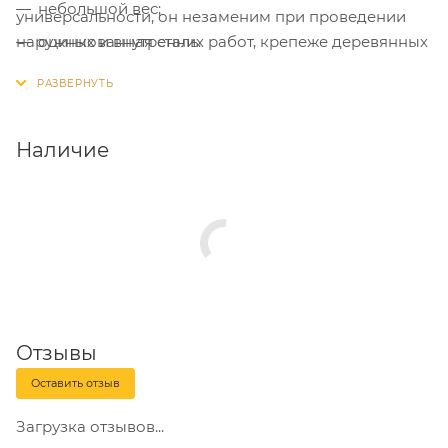
небольшой вес;
универсальности, он незаменим при проведении
наружных и внутренних работ, крепеже деревянных
оцинкованная сталь.
или металлических обрешеток и монтаже
гипсокартона.
Наличие
Отзывы
Оставить отзыв
Загрузка отзывов...