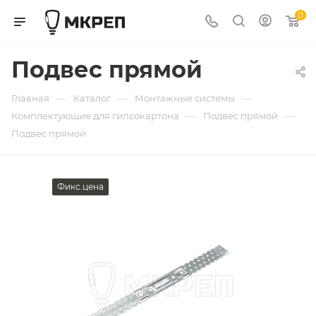
0
Подвес прямой
—
—
—
Главная
Каталог
Монтажные системы
—
—
Комплектующие для гипсокартона
Подвес прямой
Подвес прямой
Фикс.цена