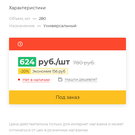
Характеристики
Объем, мл
—
280
Назначение
—
Универсальный
624
руб.
/шт
780
руб.
-
20
%
Экономия
156
руб.
Нашли дешевле?
Нет в наличии
Под заказ
Цена действительна только для интернет-магазина и может
отличаться от цен в розничных магазинах