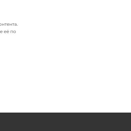
онтента.
е её по