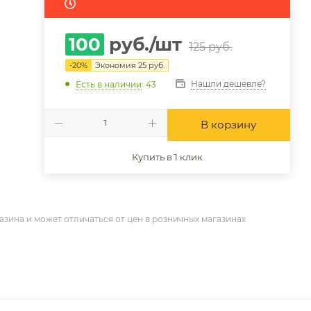
100
руб.
/шт
125
руб.
-
20
%
Экономия
25
руб.
Нашли дешевле?
Есть в наличии
: 43
В корзину
Купить в 1 клик
азина и может отличаться от цен в розничных магазинах