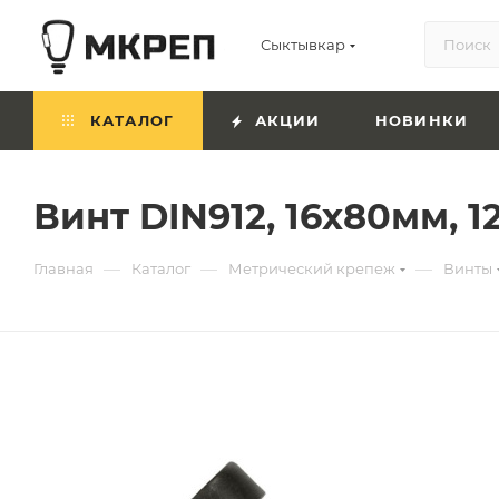
Сыктывкар
КАТАЛОГ
АКЦИИ
НОВИНКИ
Винт DIN912, 16х80мм, 
—
—
—
Главная
Каталог
Метрический крепеж
Винты