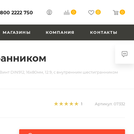
 800 2222 750
0
0
0
МАГАЗИНЫ
КОМПАНИЯ
КОНТАКТЫ
гранником
Винт DIN912, 16х80мм, 12.9, с внутренним шестигранником
Артикул:
07332
1